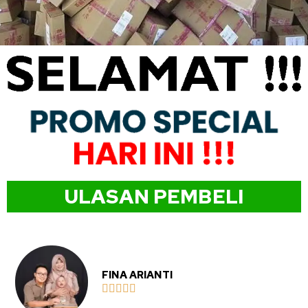
ULASAN PEMBELI
FINA ARIANTI




