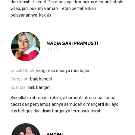
dan masih di segel. Paketan juga di bungkus dengan bubble
wrap, jadi bukunya aman. Tetap pertahankan
pelayanannya, kak.👍
NADIA SARI PRAMUSTI





Cocok Untuk:
yang mau doanya mustajab
Tampilan:
baik banget
Kualitas:
baik banget
Bismillahirrohmaanirrohim, alhamdulillah sampai tanpa
cacat dan penyampaiannya semudah dimengerti itu, ayo
cus beli ges dan disini harganya termasuk mirah
ANDINI