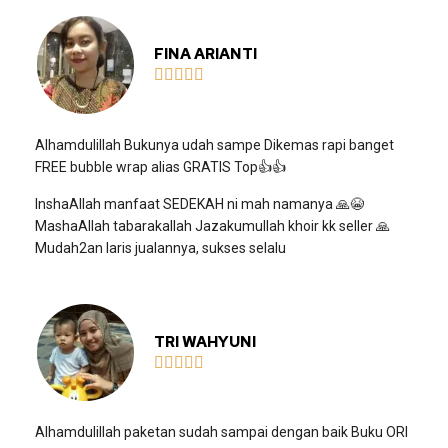
FINA ARIANTI





Alhamdulillah Bukunya udah sampe Dikemas rapi banget
FREE bubble wrap alias GRATIS Top👍👍
InshaAllah manfaat SEDEKAH ni mah namanya 🙏😭
MashaAllah tabarakallah Jazakumullah khoir kk seller 🙏
Mudah2an laris jualannya, sukses selalu
TRI WAHYUNI





Alhamdulillah paketan sudah sampai dengan baik Buku ORI