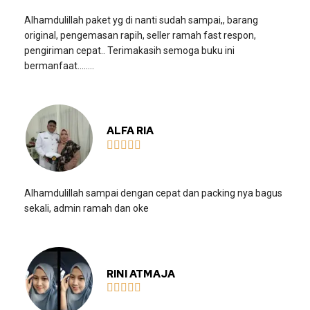
Alhamdulillah paket yg di nanti sudah sampai,, barang
original, pengemasan rapih, seller ramah fast respon,
pengiriman cepat.. Terimakasih semoga buku ini
bermanfaat……..
ALFA RIA





Alhamdulillah sampai dengan cepat dan packing nya bagus
sekali, admin ramah dan oke
RINI ATMAJA




