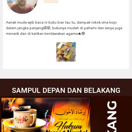





Aanak muda wjib baca ni buku biar tau tu, dampak rokok sma kopi
dalam jangka panjang🤣🤣, bukunya mudah di pahami dan isinya juga
menarik dan di kaitkan berdasrakan agama🔥😎
SAMPUL DEPAN DAN BELAKANG