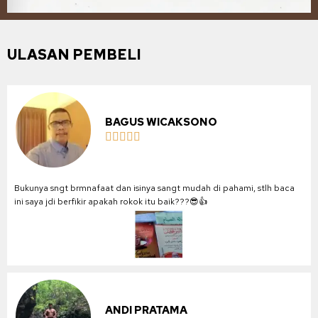
ULASAN PEMBELI
BAGUS WICAKSONO





Bukunya sngt brmnafaat dan isinya sangt mudah di pahami, stlh baca
ini saya jdi berfikir apakah rokok itu baik???😎👍
ANDI PRATAMA