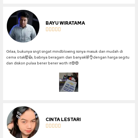
BAYU WIRATAMA





Gilaa, bukunya sngt sngat mindblowing isinya masuk dan mudah di
cerna otak🤯👍, babnya beragam dan banyak🤣👌dengan harga segitu
dan diskon pulaa bener bener woth it🤑🤑
CINTA LESTARI




