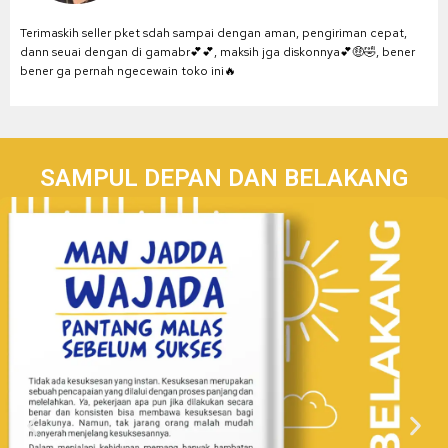
Terimaskih seller pket sdah sampai dengan aman, pengiriman cepat,
dann seuai dengan di gamabr💕💕, maksih jga diskonnya💕🤑🤣, bener
bener ga pernah ngecewain toko ini🔥
SAMPUL DEPAN DAN BELAKANG