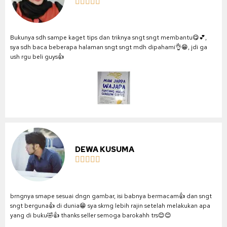





Bukunya sdh sampe kaget tips dan triknya sngt sngt membantu😋💕,
sya sdh baca beberapa halaman sngt sngt mdh dipahami👌😁, jdi ga
ush rgu beli guys👍
DEWA KUSUMA





brngnya smape sesuai dngn gambar, isi babnya bermacam👍 dan sngt
sngt berguna👍 di dunia😁 sya skrng lebih rajin setelah melakukan apa
yang di buku🤣👍 thanks seller semoga barokahh trs😊😊