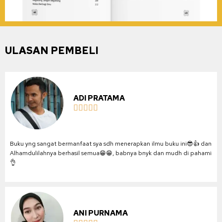
ULASAN PEMBELI
ADI PRATAMA





Buku yng sangat bermanfaat sya sdh menerapkan ilmu buku ini😎👍 dan
Alhamdulilahnya berhasil semua😁😁, babnya bnyk dan mudh di pahami
👌
ANI PURNAMA