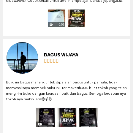
dibawa😁👍. Cocok sekali untuk awal mempelajari bahasa jepang🙏🙏.
BAGUS WIJAYA





Buku ini bagus menarik untuk dipelajari bagus untuk pemula, tidak
menyesal saya membeli buku ini. Terimakasih🙏🙏 buat tokoh yang telah
mengirim buku dengan keadaan baik dan bagus. Semoga kedepan nya
tokoh nya makin laris🤑🤣👌.