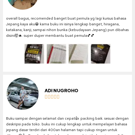
overall bagus, recomended banget buat pemula yg lagi kursus bahasa
Jepang kaya aku😁 karna buku ini isinya lengkap banget, hiragana,
katakana, kanji, sampai nihon bunka (kebudayaan Jepang) pun dibahas
disini🤯🔥. super duper membantu buat pemula💕💕
ADI NUGROHO





Buku sampai dengan selamat dan cepat👍. packing baik. sesuai dengan
deskripsi pada toko. buku ini cukup lengkap untuk mempelajari bahasa
jepang dasar terdiri dari 400an halaman tapi cukup ringan untuk