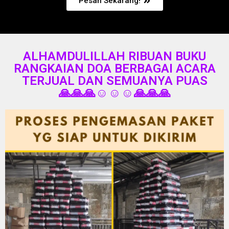
Pesan Sekarang!
ALHAMDULILLAH RIBUAN BUKU
RANGKAIAN DOA BERBAGAI ACARA
TERJUAL DAN SEMUANYA PUAS
🙏🙏🙏☺️☺️☺️🙏🙏🙏