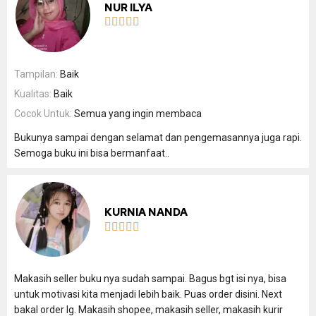
NUR ILYA





Tampilan:
Baik
Kualitas:
Baik
Cocok Untuk:
Semua yang ingin membaca
Bukunya sampai dengan selamat dan pengemasannya juga rapi.
Semoga buku ini bisa bermanfaat..
KURNIA NANDA





Makasih seller buku nya sudah sampai. Bagus bgt isi nya, bisa
untuk motivasi kita menjadi lebih baik. Puas order disini. Next
bakal order lg. Makasih shopee, makasih seller, makasih kurir