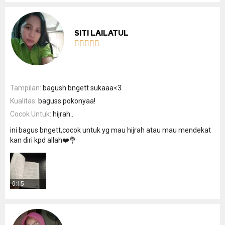
SITI LAILATUL





Tampilan:
bagush bngett sukaaa<3
Kualitas:
baguss pokonyaa!
Cocok Untuk:
hijrah..
ini bagus bngett,cocok untuk yg mau hijrah atau mau mendekat
kan diri kpd allah❤️💐
0:15