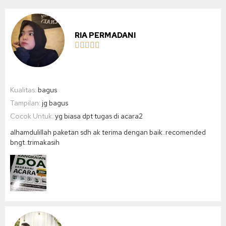
RIA PERMADANI





Kualitas:
bagus
Tampilan:
jg bagus
Cocok Untuk:
yg biasa dpt tugas di acara2
alhamdulillah paketan sdh ak terima dengan baik..recomended
bngt..trimakasih