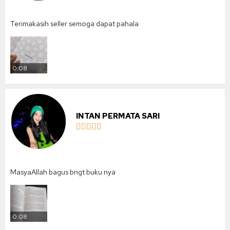
Terimakasih seller semoga dapat pahala
0:08
INTAN PERMATA SARI





MasyaAllah bagus bngt buku nya
0:08