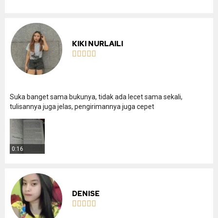
KIKI NURLAILI





Suka banget sama bukunya, tidak ada lecet sama sekali,
tulisannya juga jelas, pengirimannya juga cepet
0:16
DENISE




