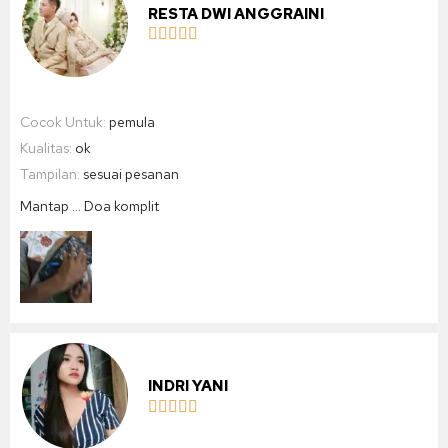
RESTA DWI ANGGRAINI





Cocok Untuk:
pemula
Kualitas:
ok
Tampilan:
sesuai pesanan
Mantap … Doa komplit
INDRI YANI




