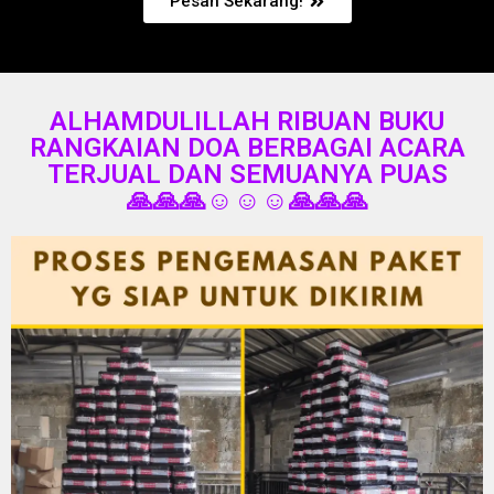
Pesan Sekarang!
ALHAMDULILLAH RIBUAN BUKU
RANGKAIAN DOA BERBAGAI ACARA
TERJUAL DAN SEMUANYA PUAS
🙏🙏🙏☺️☺️☺️🙏🙏🙏