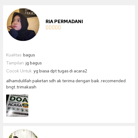
RIA PERMADANI





Kualitas:
bagus
Tampilan:
jg bagus
Cocok Untuk:
yg biasa dpt tugas di acara2
alhamdulillah paketan sdh ak terima dengan baik..recomended
bngt..trimakasih