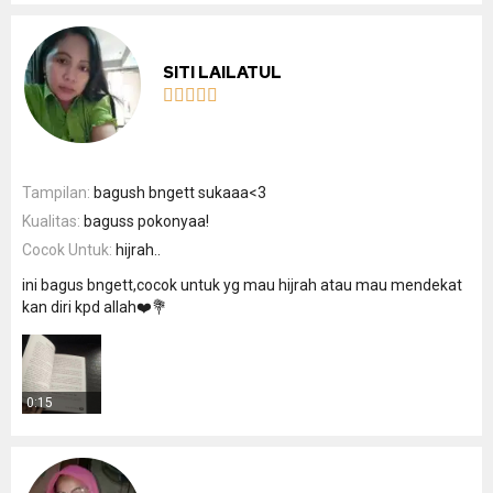
SITI LAILATUL





Tampilan:
bagush bngett sukaaa<3
Kualitas:
baguss pokonyaa!
Cocok Untuk:
hijrah..
ini bagus bngett,cocok untuk yg mau hijrah atau mau mendekat
kan diri kpd allah❤️💐
0:15