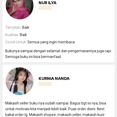
NUR ILYA





Tampilan:
Baik
Kualitas:
Baik
Cocok Untuk:
Semua yang ingin membaca
Bukunya sampai dengan selamat dan pengemasannya juga rapi.
Semoga buku ini bisa bermanfaat..
KURNIA NANDA





Makasih seller buku nya sudah sampai. Bagus bgt isi nya, bisa
untuk motivasi kita menjadi lebih baik. Puas order disini. Next
bakal order lg. Makasih shopee, makasih seller, makasih kurir