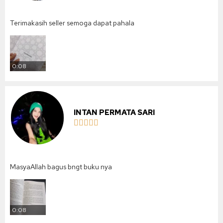
Terimakasih seller semoga dapat pahala
0:08
INTAN PERMATA SARI





MasyaAllah bagus bngt buku nya
0:08