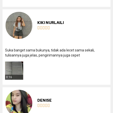
KIKI NURLAILI





Suka banget sama bukunya, tidak ada lecet sama sekali,
tulisannya juga jelas, pengirimannya juga cepet
0:16
DENISE




