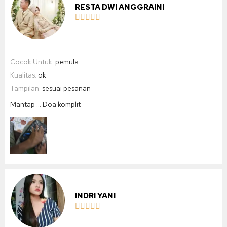
RESTA DWI ANGGRAINI





Cocok Untuk:
pemula
Kualitas:
ok
Tampilan:
sesuai pesanan
Mantap … Doa komplit
INDRI YANI




