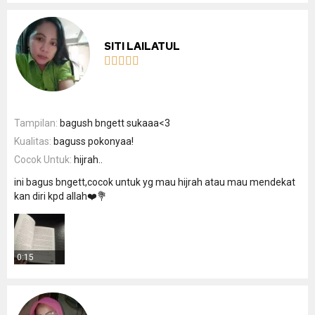
SITI LAILATUL





Tampilan:
bagush bngett sukaaa<3
Kualitas:
baguss pokonyaa!
Cocok Untuk:
hijrah..
ini bagus bngett,cocok untuk yg mau hijrah atau mau mendekat
kan diri kpd allah❤️💐
0:15