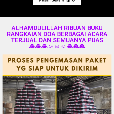
Pesan Sekarang!
ALHAMDULILLAH RIBUAN BUKU
RANGKAIAN DOA BERBAGAI ACARA
TERJUAL DAN SEMUANYA PUAS
🙏🙏🙏☺️☺️☺️🙏🙏🙏