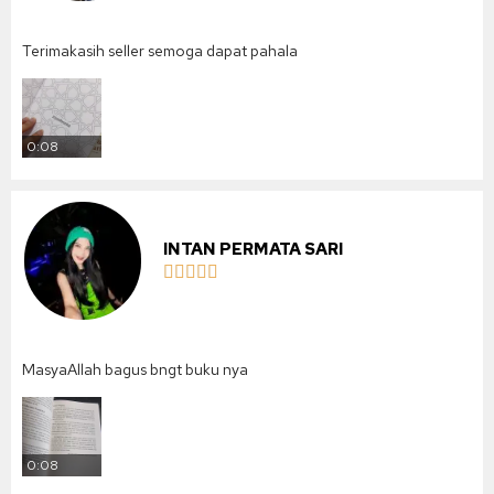
Terimakasih seller semoga dapat pahala
0:08
INTAN PERMATA SARI





MasyaAllah bagus bngt buku nya
0:08