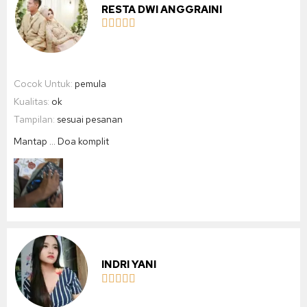
RESTA DWI ANGGRAINI





Cocok Untuk:
pemula
Kualitas:
ok
Tampilan:
sesuai pesanan
Mantap … Doa komplit
INDRI YANI




