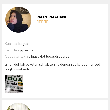
RIA PERMADANI





Kualitas:
bagus
Tampilan:
jg bagus
Cocok Untuk:
yg biasa dpt tugas di acara2
alhamdulillah paketan sdh ak terima dengan baik..recomended
bngt..trimakasih