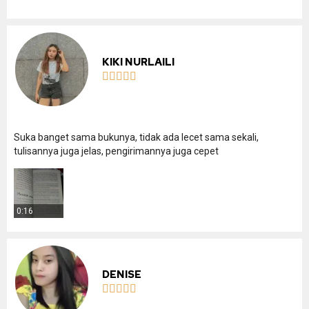
KIKI NURLAILI





Suka banget sama bukunya, tidak ada lecet sama sekali,
tulisannya juga jelas, pengirimannya juga cepet
0:16
DENISE




