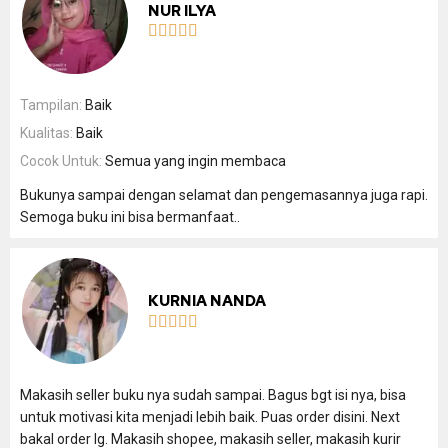
NUR ILYA





Tampilan:
Baik
Kualitas:
Baik
Cocok Untuk:
Semua yang ingin membaca
Bukunya sampai dengan selamat dan pengemasannya juga rapi.
Semoga buku ini bisa bermanfaat..
KURNIA NANDA





Makasih seller buku nya sudah sampai. Bagus bgt isi nya, bisa
untuk motivasi kita menjadi lebih baik. Puas order disini. Next
bakal order lg. Makasih shopee, makasih seller, makasih kurir