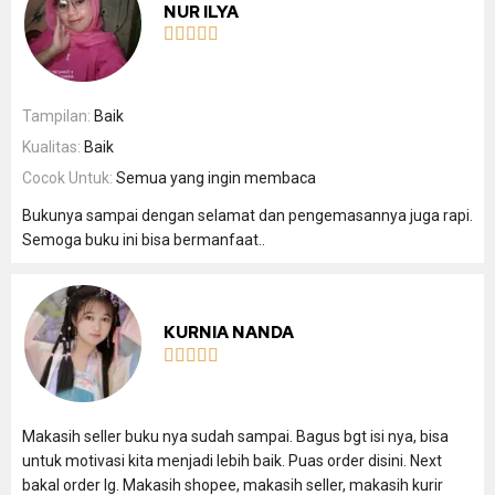
NUR ILYA





Tampilan:
Baik
Kualitas:
Baik
Cocok Untuk:
Semua yang ingin membaca
Bukunya sampai dengan selamat dan pengemasannya juga rapi.
Semoga buku ini bisa bermanfaat..
KURNIA NANDA





Makasih seller buku nya sudah sampai. Bagus bgt isi nya, bisa
untuk motivasi kita menjadi lebih baik. Puas order disini. Next
bakal order lg. Makasih shopee, makasih seller, makasih kurir