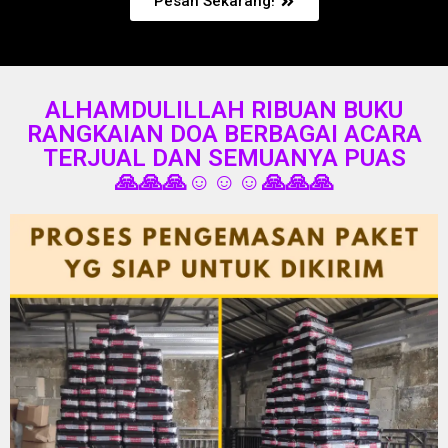
Pesan Sekarang!
ALHAMDULILLAH RIBUAN BUKU
RANGKAIAN DOA BERBAGAI ACARA
TERJUAL DAN SEMUANYA PUAS
🙏🙏🙏☺️☺️☺️🙏🙏🙏