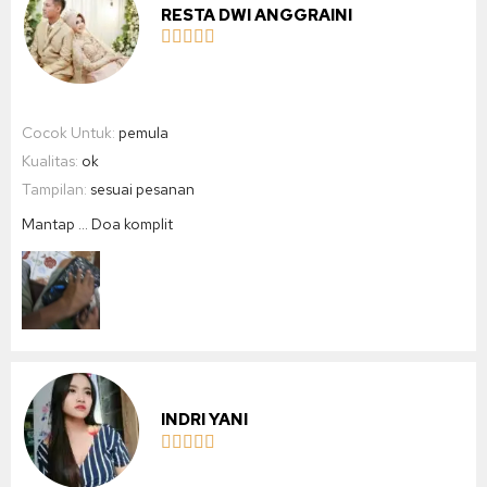
RESTA DWI ANGGRAINI





Cocok Untuk:
pemula
Kualitas:
ok
Tampilan:
sesuai pesanan
Mantap … Doa komplit
INDRI YANI




