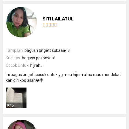
SITI LAILATUL





Tampilan:
bagush bngett sukaaa<3
Kualitas:
baguss pokonyaa!
Cocok Untuk:
hijrah..
ini bagus bngett,cocok untuk yg mau hijrah atau mau mendekat
kan diri kpd allah❤️💐
0:15