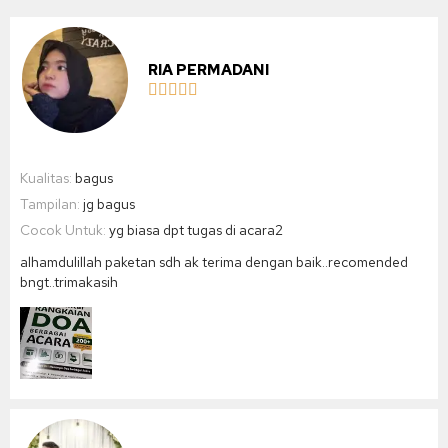
RIA PERMADANI





Kualitas:
bagus
Tampilan:
jg bagus
Cocok Untuk:
yg biasa dpt tugas di acara2
alhamdulillah paketan sdh ak terima dengan baik..recomended
bngt..trimakasih