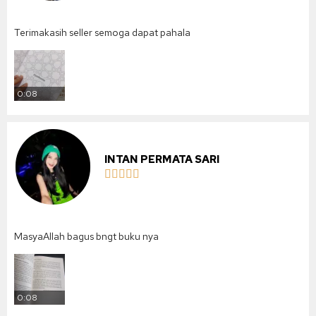
Terimakasih seller semoga dapat pahala
0:08
INTAN PERMATA SARI





MasyaAllah bagus bngt buku nya
0:08