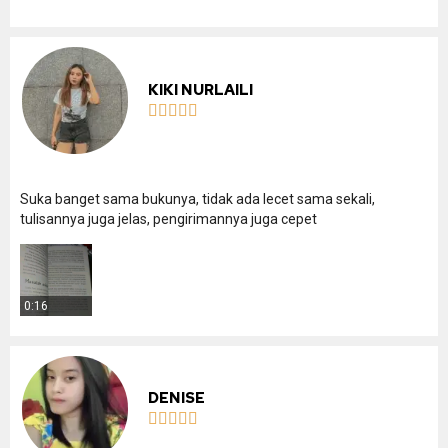
KIKI NURLAILI





Suka banget sama bukunya, tidak ada lecet sama sekali,
tulisannya juga jelas, pengirimannya juga cepet
0:16
DENISE




