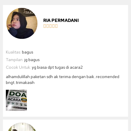
RIA PERMADANI





Kualitas:
bagus
Tampilan:
jg bagus
Cocok Untuk:
yg biasa dpt tugas di acara2
alhamdulillah paketan sdh ak terima dengan baik..recomended
bngt..trimakasih