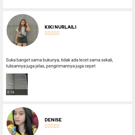
KIKI NURLAILI





Suka banget sama bukunya, tidak ada lecet sama sekali,
tulisannya juga jelas, pengirimannya juga cepet
0:16
DENISE




