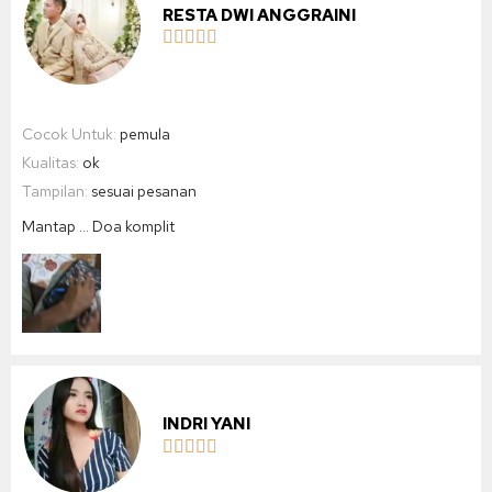
RESTA DWI ANGGRAINI





Cocok Untuk:
pemula
Kualitas:
ok
Tampilan:
sesuai pesanan
Mantap … Doa komplit
INDRI YANI




