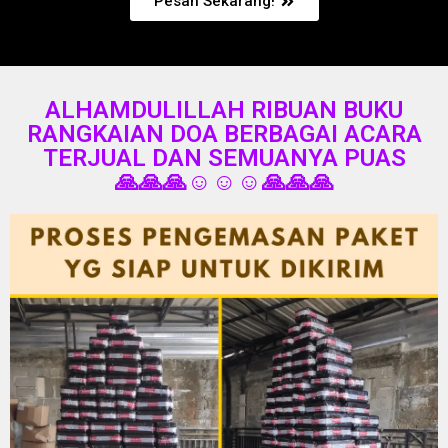
Pesan Sekarang!
ALHAMDULILLAH RIBUAN BUKU
RANGKAIAN DOA BERBAGAI ACARA
TERJUAL DAN SEMUANYA PUAS
🙏🙏🙏☺️☺️☺️🙏🙏🙏