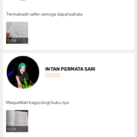
Terimakasih seller semoga dapat pahala
0:08
INTAN PERMATA SARI





MasyaAllah bagus bngt buku nya
0:08