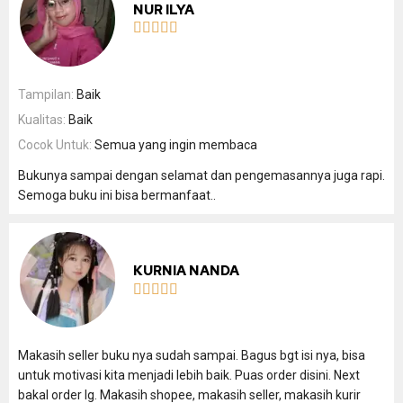
NUR ILYA





Tampilan:
Baik
Kualitas:
Baik
Cocok Untuk:
Semua yang ingin membaca
Bukunya sampai dengan selamat dan pengemasannya juga rapi.
Semoga buku ini bisa bermanfaat..
KURNIA NANDA





Makasih seller buku nya sudah sampai. Bagus bgt isi nya, bisa
untuk motivasi kita menjadi lebih baik. Puas order disini. Next
bakal order lg. Makasih shopee, makasih seller, makasih kurir