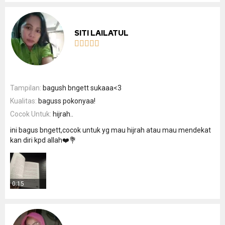
SITI LAILATUL





Tampilan:
bagush bngett sukaaa<3
Kualitas:
baguss pokonyaa!
Cocok Untuk:
hijrah..
ini bagus bngett,cocok untuk yg mau hijrah atau mau mendekat
kan diri kpd allah❤️💐
0:15