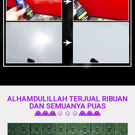
ALHAMDULILLAH TERJUAL RIBUAN
DAN SEMUANYA PUAS
🙏🙏🙏☺️☺️☺️🙏🙏🙏