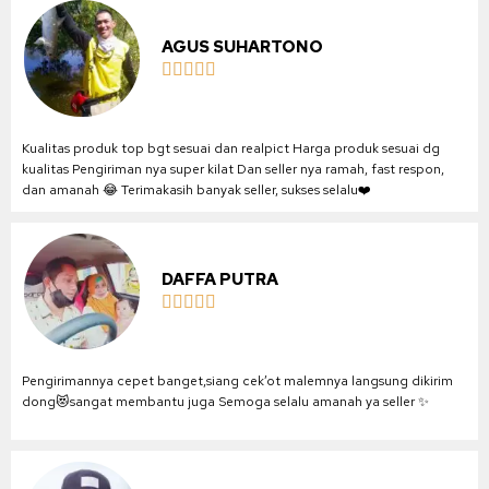
AGUS SUHARTONO





Kualitas produk top bgt sesuai dan realpict Harga produk sesuai dg
kualitas Pengiriman nya super kilat Dan seller nya ramah, fast respon,
dan amanah 😂 Terimakasih banyak seller, sukses selalu❤️
DAFFA PUTRA





Pengirimannya cepet banget,siang cek’ot malemnya langsung dikirim
dong😻sangat membantu juga Semoga selalu amanah ya seller ✨