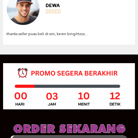
DEWA





thanks seller puas beli di sini, keren bingittzzz…