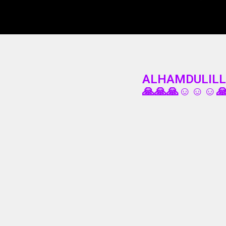
ALHAMDULILL
🙏🙏🙏☺️☺️☺️