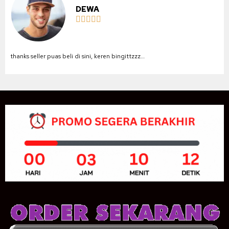
DEWA





thanks seller puas beli di sini, keren bingittzzz…