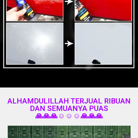
ALHAMDULILLAH TERJUAL RIBUAN
DAN SEMUANYA PUAS
🙏🙏🙏☺️☺️☺️🙏🙏🙏