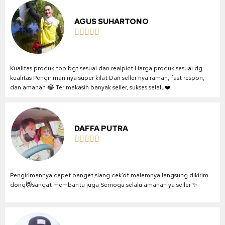
AGUS SUHARTONO





Kualitas produk top bgt sesuai dan realpict Harga produk sesuai dg
kualitas Pengiriman nya super kilat Dan seller nya ramah, fast respon,
dan amanah 😂 Terimakasih banyak seller, sukses selalu❤️
DAFFA PUTRA





Pengirimannya cepet banget,siang cek’ot malemnya langsung dikirim
dong😻sangat membantu juga Semoga selalu amanah ya seller ✨