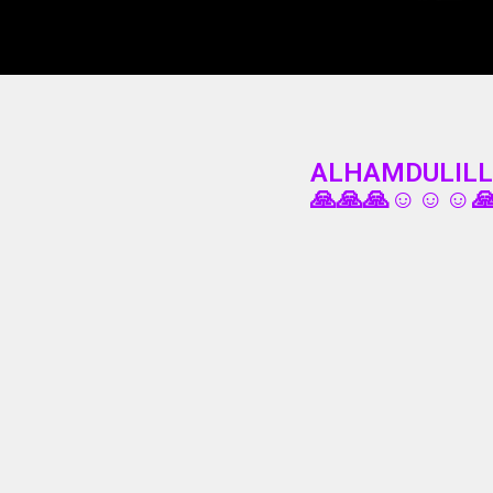
ALHAMDULILL
🙏🙏🙏☺️☺️☺️