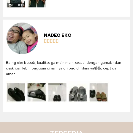
NADEO EKO





Barng oke boss🙏, kualitas ga main main, sesuai dengan gamabr dan
deskripsi, lebih bagusan di aslinya dri pad di iklannya🤣👍, cept dan
aman