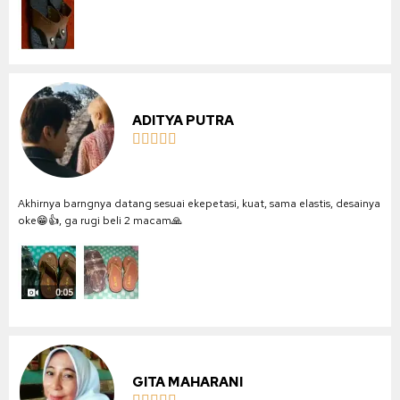
ADITYA PUTRA





Akhirnya barngnya datang sesuai ekepetasi, kuat, sama elastis, desainya
oke😁👍, ga rugi beli 2 macam🙏
GITA MAHARANI