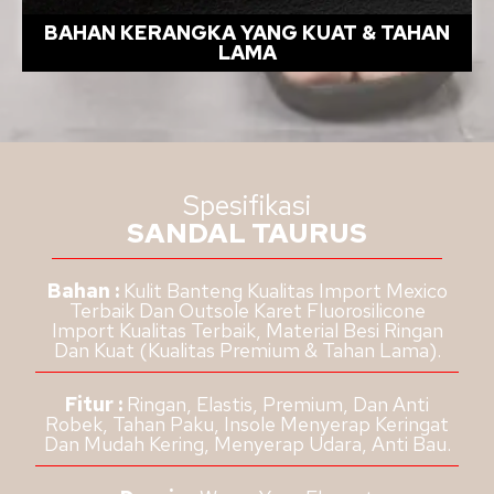
BAHAN KERANGKA YANG KUAT & TAHAN
LAMA
Spesifikasi
SANDAL TAURUS
Bahan :
Kulit Banteng Kualitas Import Mexico
Terbaik Dan Outsole Karet Fluorosilicone
Import Kualitas Terbaik, Material Besi Ringan
Dan Kuat (Kualitas Premium & Tahan Lama).
Fitur :
Ringan, Elastis, Premium, Dan Anti
Robek, Tahan Paku, Insole Menyerap Keringat
Dan Mudah Kering, Menyerap Udara, Anti Bau.