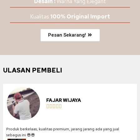
Desain :
Warna Yang Elegant
Kualitas
100% Original Import
Pesan Sekarang!
ULASAN PEMBELI
FAJAR WIJAYA





Produk berkelaas, kualitas premium, jarang jarang ada yang jual
sebagus ini 😎😎