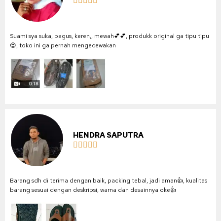





Suami sya suka, bagus, keren,, mewah💕💕, produkk original ga tipu tipu
😍, toko ini ga pernah mengecewakan
HENDRA SAPUTRA





Barang sdh di terima dengan baik, packing tebal, jadi aman👍, kualitas
barang sesuai dengan deskripsi, warna dan desainnya oke👍