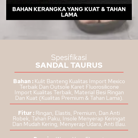
BAHAN KERANGKA YANG KUAT & TAHAN
LAMA
Spesifikasi
SANDAL TAURUS
Bahan :
Kulit Banteng Kualitas Import Mexico
Terbaik Dan Outsole Karet Fluorosilicone
Import Kualitas Terbaik, Material Besi Ringan
Dan Kuat (Kualitas Premium & Tahan Lama).
Fitur :
Ringan, Elastis, Premium, Dan Anti
Robek, Tahan Paku, Insole Menyerap Keringat
Dan Mudah Kering, Menyerap Udara, Anti Bau.