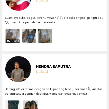





Suami sya suka, bagus, keren,, mewah💕💕, produkk original ga tipu tipu
😍, toko ini ga pernah mengecewakan
HENDRA SAPUTRA





Barang sdh di terima dengan baik, packing tebal, jadi aman👍, kualitas
barang sesuai dengan deskripsi, warna dan desainnya oke👍