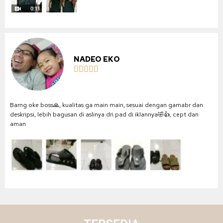
NADEO EKO





Barng oke boss🙏, kualitas ga main main, sesuai dengan gamabr dan
deskripsi, lebih bagusan di aslinya dri pad di iklannya🤣👍, cept dan
aman