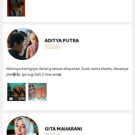
ADITYA PUTRA





Akhirnya barngnya datang sesuai ekepetasi, kuat, sama elastis, desainya
oke😁👍, ga rugi beli 2 macam🙏
GITA MAHARANI