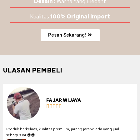
Desain :
Warna Yang Elegant
Kualitas
100% Original Import
Pesan Sekarang!
ULASAN PEMBELI
FAJAR WIJAYA





Produk berkelaas, kualitas premium, jarang jarang ada yang jual
sebagus ini 😎😎