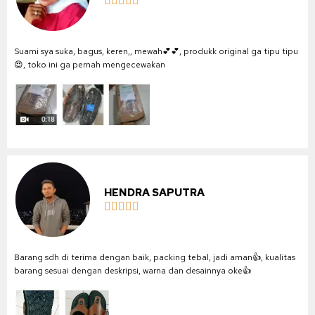





Suami sya suka, bagus, keren,, mewah💕💕, produkk original ga tipu tipu
😍, toko ini ga pernah mengecewakan
HENDRA SAPUTRA





Barang sdh di terima dengan baik, packing tebal, jadi aman👍, kualitas
barang sesuai dengan deskripsi, warna dan desainnya oke👍