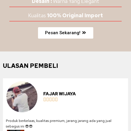
Desain :
Warna Yang Elegant
Kualitas
100% Original Import
Pesan Sekarang!
ULASAN PEMBELI
FAJAR WIJAYA





Produk berkelaas, kualitas premium, jarang jarang ada yang jual
sebagus ini 😎😎