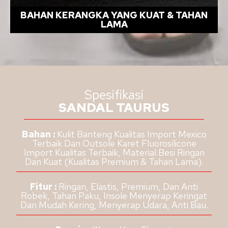
BAHAN KERANGKA YANG KUAT & TAHAN
LAMA
Spesifikasi
SANDAL TAURUS
Bahan :
Kulit Banteng Kualitas Import Mexico
Terbaik Dan Outsole Karet Fluorosilicone
Import Kualitas Terbaik, Material Besi Ringan
Dan Kuat (Kualitas Premium & Tahan Lama).
Fitur :
Ringan, Elastis, Premium, Dan Anti
Robek, Tahan Paku, Insole Menyerap Keringat
Dan Mudah Kering, Menyerap Udara, Anti Bau.