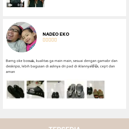
NADEO EKO





Barng oke boss🙏, kualitas ga main main, sesuai dengan gamabr dan
deskripsi, lebih bagusan di aslinya dri pad di iklannya🤣👍, cept dan
aman