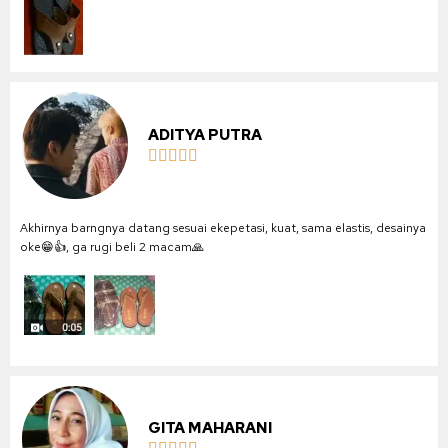
ADITYA PUTRA





Akhirnya barngnya datang sesuai ekepetasi, kuat, sama elastis, desainya
oke😁👍, ga rugi beli 2 macam🙏
GITA MAHARANI