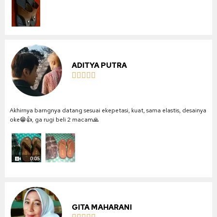
ADITYA PUTRA





Akhirnya barngnya datang sesuai ekepetasi, kuat, sama elastis, desainya
oke😁👍, ga rugi beli 2 macam🙏
GITA MAHARANI