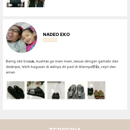
NADEO EKO





Barng oke boss🙏, kualitas ga main main, sesuai dengan gamabr dan
deskripsi, lebih bagusan di aslinya dri pad di iklannya🤣👍, cept dan
aman