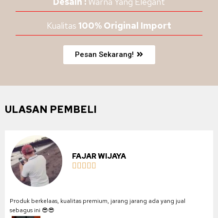
Desain :
Warna Yang Elegant
Kualitas
100% Original Import
Pesan Sekarang!
ULASAN PEMBELI
FAJAR WIJAYA





Produk berkelaas, kualitas premium, jarang jarang ada yang jual
sebagus ini 😎😎