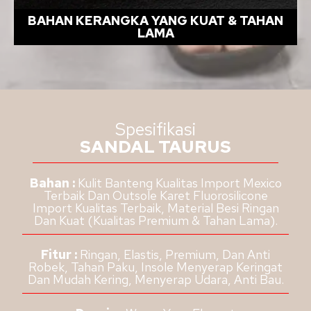
BAHAN KERANGKA YANG KUAT & TAHAN
LAMA
Spesifikasi
SANDAL TAURUS
Bahan :
Kulit Banteng Kualitas Import Mexico
Terbaik Dan Outsole Karet Fluorosilicone
Import Kualitas Terbaik, Material Besi Ringan
Dan Kuat (Kualitas Premium & Tahan Lama).
Fitur :
Ringan, Elastis, Premium, Dan Anti
Robek, Tahan Paku, Insole Menyerap Keringat
Dan Mudah Kering, Menyerap Udara, Anti Bau.