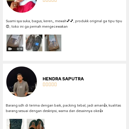





Suami sya suka, bagus, keren,, mewah💕💕, produkk original ga tipu tipu
😍, toko ini ga pernah mengecewakan
HENDRA SAPUTRA





Barang sdh di terima dengan baik, packing tebal, jadi aman👍, kualitas
barang sesuai dengan deskripsi, warna dan desainnya oke👍