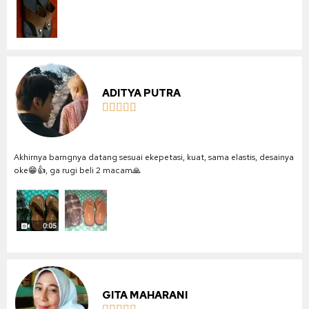
ADITYA PUTRA





Akhirnya barngnya datang sesuai ekepetasi, kuat, sama elastis, desainya
oke😁👍, ga rugi beli 2 macam🙏
GITA MAHARANI