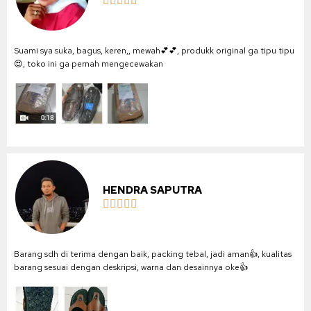





Suami sya suka, bagus, keren,, mewah💕💕, produkk original ga tipu tipu
😍, toko ini ga pernah mengecewakan
HENDRA SAPUTRA





Barang sdh di terima dengan baik, packing tebal, jadi aman👍, kualitas
barang sesuai dengan deskripsi, warna dan desainnya oke👍