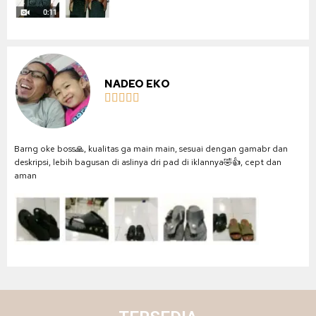
NADEO EKO





Barng oke boss🙏, kualitas ga main main, sesuai dengan gamabr dan
deskripsi, lebih bagusan di aslinya dri pad di iklannya🤣👍, cept dan
aman