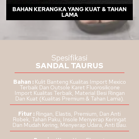
BAHAN KERANGKA YANG KUAT & TAHAN
LAMA
Spesifikasi
SANDAL TAURUS
Bahan :
Kulit Banteng Kualitas Import Mexico
Terbaik Dan Outsole Karet Fluorosilicone
Import Kualitas Terbaik, Material Besi Ringan
Dan Kuat (Kualitas Premium & Tahan Lama).
Fitur :
Ringan, Elastis, Premium, Dan Anti
Robek, Tahan Paku, Insole Menyerap Keringat
Dan Mudah Kering, Menyerap Udara, Anti Bau.