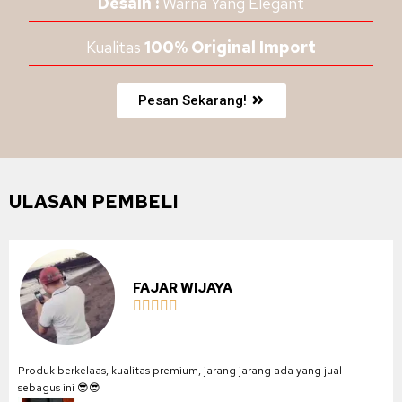
Desain :
Warna Yang Elegant
Kualitas
100% Original Import
Pesan Sekarang!
ULASAN PEMBELI
FAJAR WIJAYA





Produk berkelaas, kualitas premium, jarang jarang ada yang jual
sebagus ini 😎😎