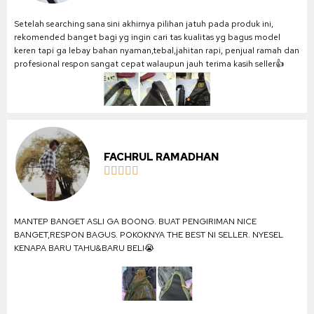
Setelah searching sana sini akhirnya pilihan jatuh pada produk ini,
rekomended banget bagi yg ingin cari tas kualitas yg bagus model
keren tapi ga lebay bahan nyaman,tebal,jahitan rapi, penjual ramah dan
profesional respon sangat cepat walaupun jauh terima kasih seller👍
FACHRUL RAMADHAN





MANTEP BANGET ASLI GA BOONG. BUAT PENGIRIMAN NICE
BANGET,RESPON BAGUS. POKOKNYA THE BEST NI SELLER. NYESEL
KENAPA BARU TAHU&BARU BELI😭