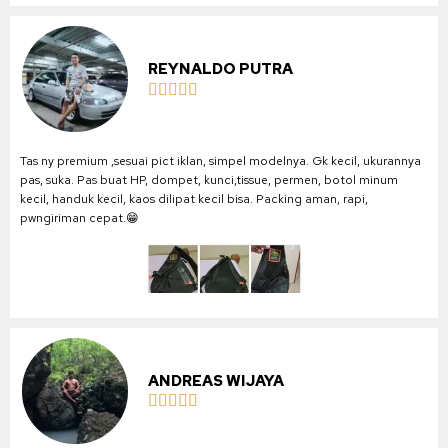
REYNALDO PUTRA





Tas ny premium ,sesuai pict iklan, simpel modelnya. Gk kecil, ukurannya
pas, suka. Pas buat HP, dompet, kunci,tissue, permen, botol minum
kecil, handuk kecil, kaos dilipat kecil bisa. Packing aman, rapi,
pwngiriman cepat.😁
ANDREAS WIJAYA




