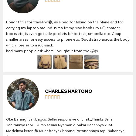





Bought this for traveling😁, as a bag for taking on the plane and for
carrying my laptop around. Is rea fit my Mac book Pro 13″, charger,
books etc, is even got side pockets for bottles, umbrella etc. Coup
smaller areas for easy access to phone etc. Good strap across the body
which I prefer to a rucksack.
had many people ask where I bought it from too!🤣👍
CHARLES HARTONO





Oke Barangnya,,,bagus. Seller responsive di chat,,,Thanks Seller
Jahitannya rapi Ukuran sesuai Nyaman dipakai Bahannya kuat
Modelnya keren 😎 Muat banyak barang Potongannya rapi Bahannya