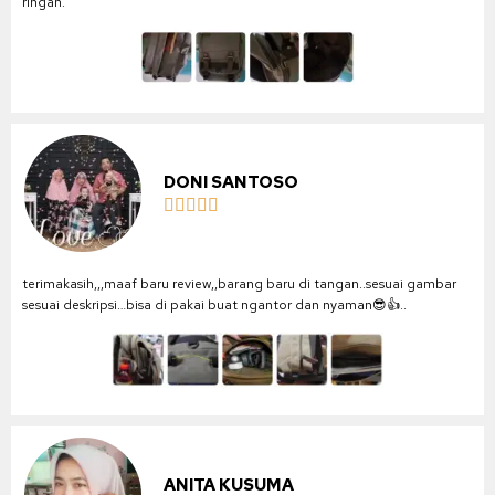
ringan.
DONI SANTOSO





terimakasih,,,maaf baru review,,barang baru di tangan..sesuai gambar
sesuai deskripsi…bisa di pakai buat ngantor dan nyaman😎👍..
ANITA KUSUMA