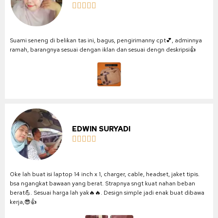





Suami seneng di belikan tas ini, bagus, pengirimanny cpt💕, adminnya
ramah, barangnya sesuai dengan iklan dan sesuai dengn deskripsi👍
EDWIN SURYADI





Oke lah buat isi laptop 14 inch x 1, charger, cable, headset, jaket tipis.
bsa ngangkat bawaan yang berat. Strapnya sngt kuat nahan beban
berat💪. Sesuai harga lah yak🔥🔥. Design simple jadi enak buat dibawa
kerja,😎👍