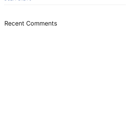
Recent Comments
No comments to show.
Archives
November 2024
Categories
Uncategorized