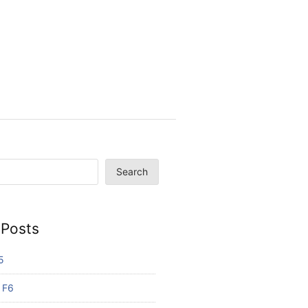
Search
 Posts
5
 F6