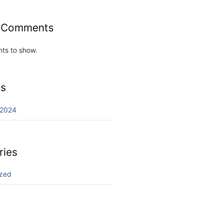
 Comments
ts to show.
es
 2024
ries
ized