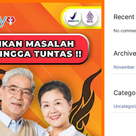
Recent
No commen
Archiv
November
Catego
Uncategor