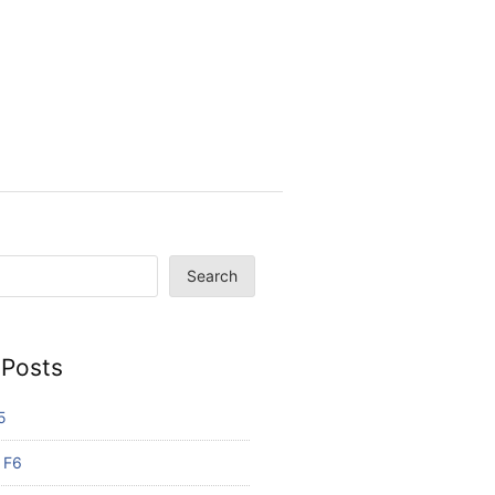
Search
 Posts
5
 F6