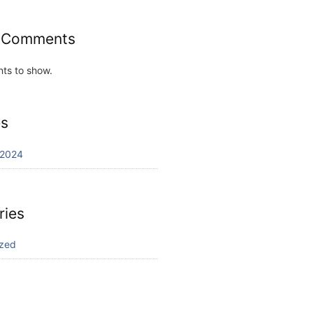
 Comments
ts to show.
es
 2024
ries
ized