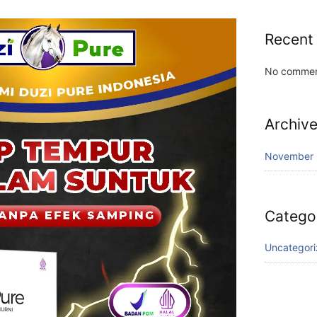
Recent
No commen
Archiv
November
Catego
Uncategor