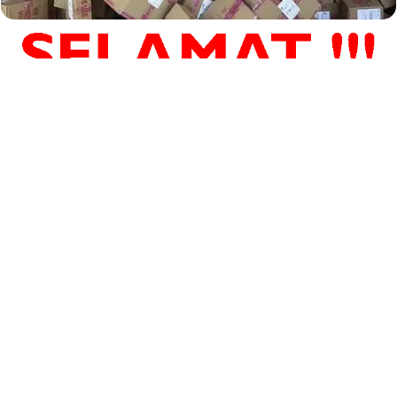
Search
Search
Recent Posts
SUKUDA D5
DUZI PURE F6