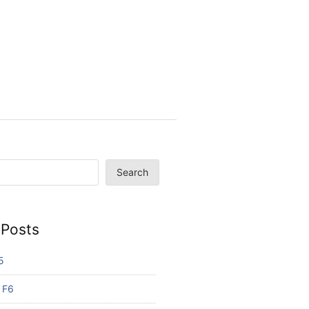
Search
 Posts
5
 F6