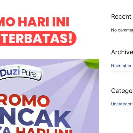
Recent
No commen
Archiv
November
Catego
Uncategor