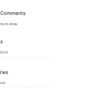
 Comments
ts to show.
es
 2024
ries
ized