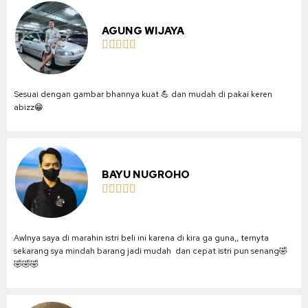
AGUNG WIJAYA





Sesuai dengan gambar bhannya kuat 💪 dan mudah di pakai keren
abizz😁
BAYU NUGROHO





Awlnya saya di marahin istri beli ini karena di kira ga guna,, ternyta
sekarang sya mindah barang jadi mudah dan cepat istri pun senang🤣
🤣🤣🤣