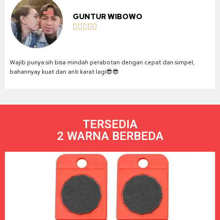
GUNTUR WIBOWO





Wajib punya sih bisa mindah perabotan dengan cepat dan simpel,
bahannyay kuat dan anti karat lagi😎😎
TERSEDIA
2 WARNA BERBEDA