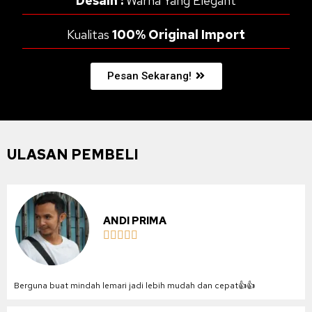
Desain :
Warna Yang Elegant
Kualitas
100% Original Import
Pesan Sekarang!
ULASAN PEMBELI
ANDI PRIMA





Berguna buat mindah lemari jadi lebih mudah dan cepat👍👍