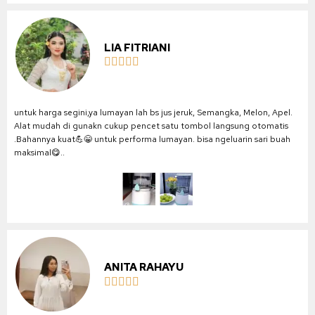
LIA FITRIANI





untuk harga segini,ya lumayan lah bs jus jeruk, Semangka, Melon, Apel.
Alat mudah di gunakn cukup pencet satu tombol langsung otomatis
.Bahannya kuat💪😁 untuk performa lumayan. bisa ngeluarin sari buah
maksimal😋..
ANITA RAHAYU




