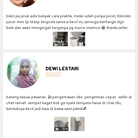
bikin jus jeruk ada banyak cara praktis, meski udah punya juicer, blender,
juicer mini tp tetep tergoda sama si kecil ini, semoga berfungsi dgn
baik dan awet mengingat harganya yg murce marince 😁 thanks seller
DEWI LESTARI





barang sesuai pesanan..👍 pengemasan oke. pengiriman cepat.. seller di
chat ramah. sempet kaget kok ga nyala ternyata harus di chas dlu,
bentuknya kecil jadi bisa di bawa saat piknik💕.