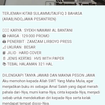
TERJEMAH KITAB SULAMMUTAUFIQ 3 BAHASA
(ARAB,INDO,JAWA PESANTREN)
👳🏻‍♂️ KARYA : SYEKH NAWAWI AL BANTANI
🏦 HARGA : 129.000 PROMO
🖨️ PENERBIT : ZAMZAM LIRBOYO PRESS
📐 UKURAN : BESAR
📙 JILID : HARD COVER
📄 JENIS KERTAS : HVS WITH PAPER
📚 TEBAL HALAMAN: 321 HAL
DILENGKAPI TANYA JAWAB DAN MAKNA PEGON JAWA
Aku memohon kepada Allah SWT. Yang Maha Mulia, agar
menjadikan buku ini sebagai Amal Saleh yang dapat meraih
pahala dari-Nya, murni karna-Nya, cinta kepada-Nya, menjadi
sebab untuk mendekatkan diri kepada-Nya serta kelak
mendapat tempat disisi-Nya.