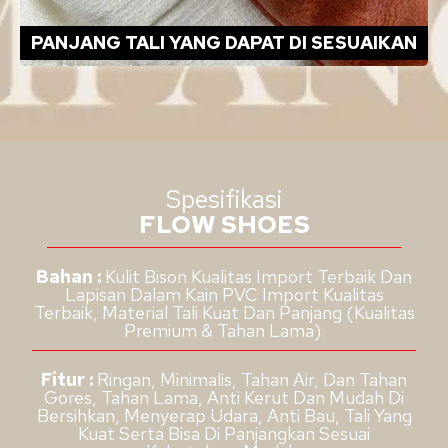
PANJANG TALI YANG DAPAT DI SESUAIKAN
Spesifikasi
FLOW SHOES
Bahan :
Kulit Bison Kualitas Import Terbaik Dan
Lapisan Dalam Kain PVC Import Kualitas
Terbaik, Material Tali Kuat Dan Panjang (Kualitas
Premium & Tahan Lama).
Fitur :
Ringan, Minimalis, Tahan Air, Dan Tahan
Gores, Tahan Lama, Anti Kerut Dan Mudah Di
Bersihkan, Menyerap Udara, Anti Bau, Tali Yang
Kuat Serta Bisa Di Panjangkan Sesuai