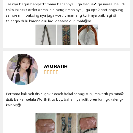
Tas nya bagus bangettt mana bahannya juga bagus💕 ga nyesel beli di
toko ini next order warna lain pengiriman nya juga cpt 2 hari langsung
sampe rmh pakcing nya juga wort it mamang kurir nya baik lagi di
talangin dulu karena aku lagi gaaada di rumah😊🙏
AYU RATIH





Pertama kali beli disini gak ekspek bakal sebagus ini, makasih ya min😋
🙏🙏 berkah selalu Worth it to buy, bahannya kulit premium gk kaleng-
kaleng😘