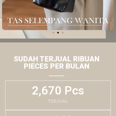
SUDAH TERJUAL RIBUAN
PIECES PER BULAN
2,670
 Pcs
TERJUAL