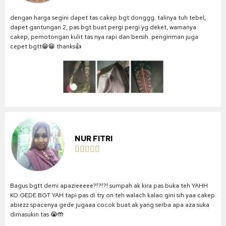
dengan harga segini dapet tas cakep bgt donggg. talinya tuh tebel,
dapet gantungan 2, pas bgt buat pergi pergi yg deket, warnanya
cakep, pemotongan kulit tas nya rapi dan bersih. pengiriman juga
cepet bgtt😁😁 thanks👍
NUR FITRI





Bagus bgtt demi apazieeeee?!?!?! sumpah ak kira pas buka teh YAHH
KO GEDE BGT YAH tapi pas di try on teh walach kalao gini sih yaa cakep
abiezz spacenya gede jugaaa cocok buat ak yang serba apa aza suka
dimasukin tas 😭🤲