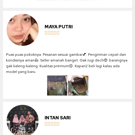
MAYA PUTRI





Puas puas pokoknya. Pesanan sesuai gambar💕. Pengiriman cepat dan
kondisinya aman👍. Seller amanah banget. Gak rugi dech🤑. barangnya
gak kaleng-kaleng. Kualitas premium😊. Kapan2 beli lagi kalau ada
model yang baru.
INTAN SARI




