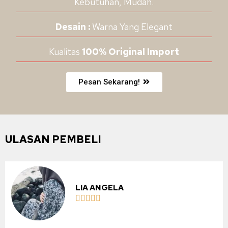
Kebutuhan, Mudah.
Desain :
Warna Yang Elegant
Kualitas
100% Original Import
Pesan Sekarang!
ULASAN PEMBELI
LIA ANGELA




