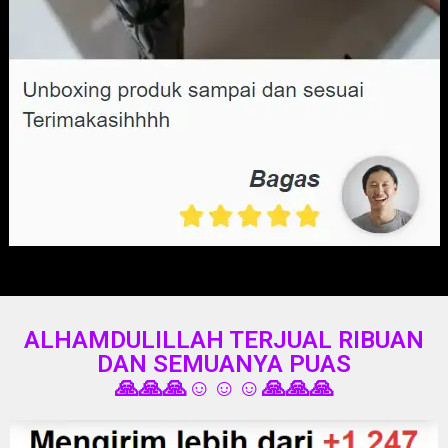
ALHAMDULILLAH TERJUAL RIBUAN
DAN SEMUANYA PUAS
🙏🙏🙏☺️☺️☺️🙏🙏🙏