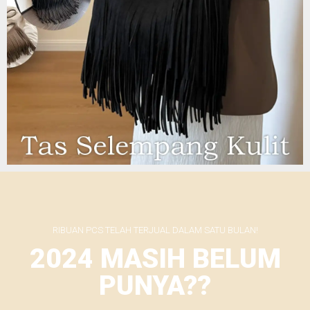
RIBUAN PCS TELAH TERJUAL DALAM SATU BULAN!
2024 MASIH BELUM
PUNYA??