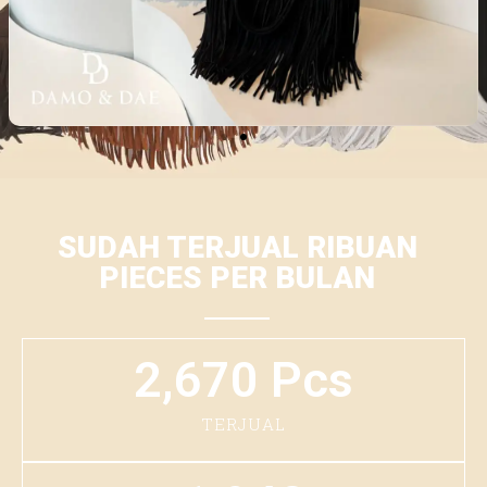
SUDAH TERJUAL RIBUAN
PIECES PER BULAN
2,670
 Pcs
TERJUAL