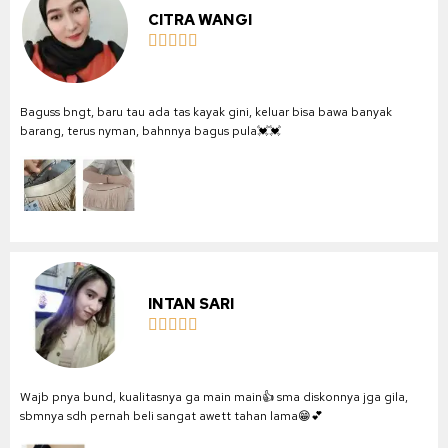
CITRA WANGI





Baguss bngt, baru tau ada tas kayak gini, keluar bisa bawa banyak
barang, terus nyman, bahnnya bagus pula💓💓
INTAN SARI





Wajb pnya bund, kualitasnya ga main main👍 sma diskonnya jga gila,
sbmnya sdh pernah beli sangat awett tahan lama😁💕