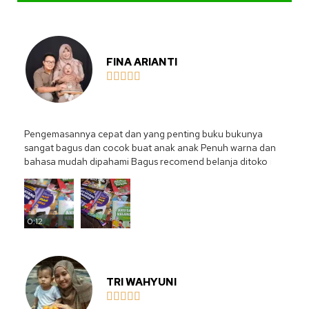
FINA ARIANTI





Pengemasannya cepat dan yang penting buku bukunya
sangat bagus dan cocok buat anak anak Penuh warna dan
bahasa mudah dipahami Bagus recomend belanja ditoko ini
0:12
TRI WAHYUNI




