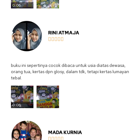
0:06
RINI ATMAJA





buku ini sepertinya cocok dibaca untuk usia diatas dewasa,
orang tua, kertas dpn glosy, dalam tdk, tetapi kertas lumayan
tebal.
0:06
MADA KURNIA




