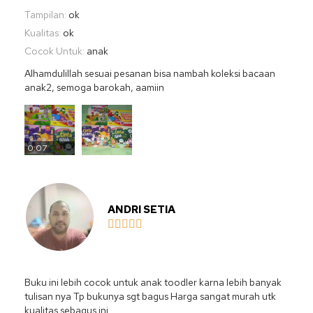
Tampilan:
ok
Kualitas:
ok
Cocok Untuk:
anak
Alhamdulillah sesuai pesanan bisa nambah koleksi bacaan
anak2, semoga barokah, aamiin
0:07
ANDRI SETIA





Buku ini lebih cocok untuk anak toodler karna lebih banyak
tulisan nya Tp bukunya sgt bagus Harga sangat murah utk
kualitas sebagus ini