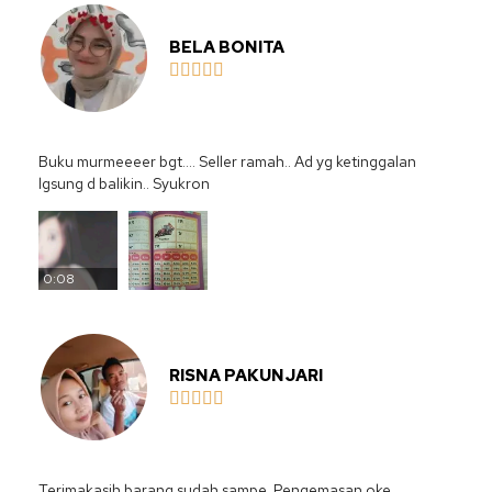
BELA BONITA





Buku murmeeeer bgt…. Seller ramah.. Ad yg ketinggalan
lgsung d balikin.. Syukron
0:08
RISNA PAKUNJARI





Terimakasih barang sudah sampe. Pengemasan oke,