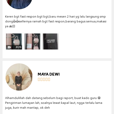
Keren bgt fast respon bgt bgt,baru mesen 2 hari yg lalu langsung smp
dong👍👍sellernya ramah bgt fast respon,barang bagus semua,makasi
ya 🙏🏻
MAYA DEWI





Alhamdulillah dah datang sebelum bagi raport, buat kado guru 🤩
Pengiriman lumayan lah, soalnya lewat kapal laut, ngga terlalu lama
juga, kurir mah mantap, ok deh