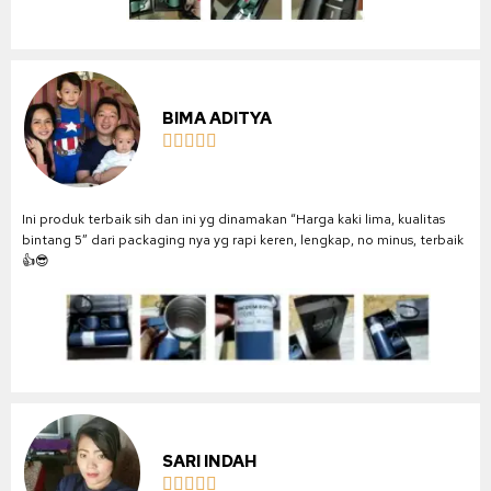
BIMA ADITYA





Ini produk terbaik sih dan ini yg dinamakan “Harga kaki lima, kualitas
bintang 5” dari packaging nya yg rapi keren, lengkap, no minus, terbaik
👍😎
SARI INDAH




