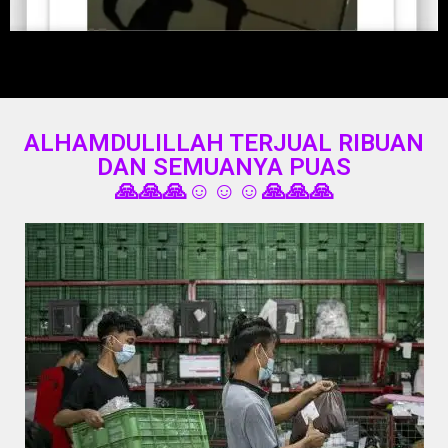
ALHAMDULILLAH TERJUAL RIBUAN
DAN SEMUANYA PUAS
🙏🙏🙏☺️☺️☺️🙏🙏🙏