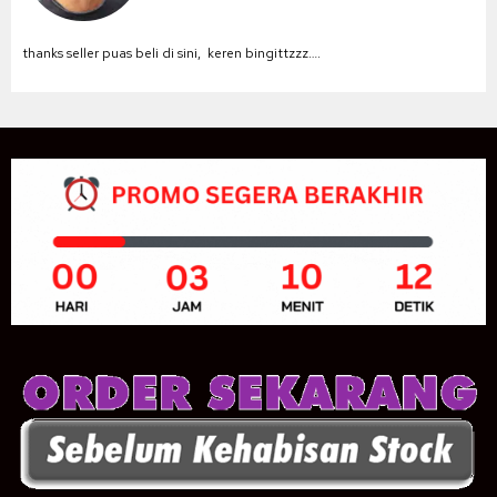
thanks seller puas beli di sini, keren bingittzzz….