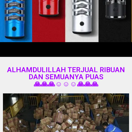
ALHAMDULILLAH TERJUAL RIBUAN
DAN SEMUANYA PUAS
🙏🙏🙏☺️☺️☺️🙏🙏🙏