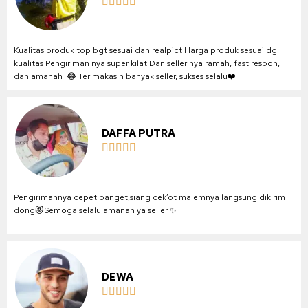





Kualitas produk top bgt sesuai dan realpict Harga produk sesuai dg
kualitas Pengiriman nya super kilat Dan seller nya ramah, fast respon,
dan amanah 😂 Terimakasih banyak seller, sukses selalu❤️
DAFFA PUTRA





Pengirimannya cepet banget,siang cek’ot malemnya langsung dikirim
dong😻Semoga selalu amanah ya seller ✨
DEWA




