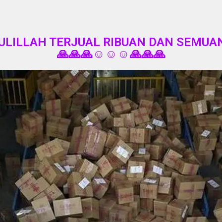
LILLAH TERJUAL RIBUAN DAN SEMUA
🙏🙏🙏☺️☺️☺️🙏🙏🙏