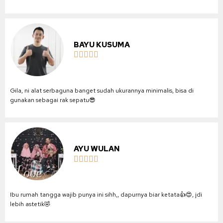
BAYU KUSUMA





Gila, ni alat serbaguna banget sudah ukurannya minimalis, bisa di
gunakan sebagai rak sepatu😎
AYU WULAN





Ibu rumah tangga wajib punya ini sihh,, dapurnya biar ketata👍😍, jdi
lebih astetik🤣