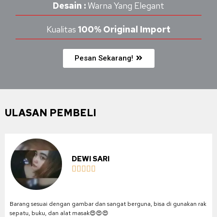
Desain :
Warna Yang Elegant
Kualitas
100% Original Import
Pesan Sekarang!
ULASAN PEMBELI
DEWI SARI





Barang sesuai dengan gambar dan sangat berguna, bisa di gunakan rak
sepatu, buku, dan alat masak😍😍😍