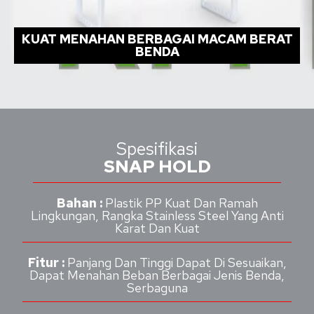
KUAT MENAHAN BERBAGAI MACAM BERAT
BENDA
Spesifikasi
SNAP HOLD
Bahan :
Plastik PP Kuat Dan Ramah
Lingkungan, Rangka Stainless Steel Yang Anti
Karat Dan Kuat
Fitur :
Panjang Dan Tinggi Dapat Di Sesuaikan,
Dapat Menahan Beban Berbagai Jenis Benda,
Serbaguna