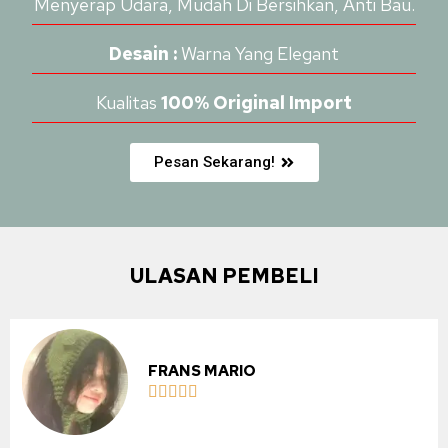
Menyerap Udara, Mudah Di Bersihkan, Anti Bau.
Desain :
Warna Yang Elegant
Kualitas
100% Original Import
Pesan Sekarang!
ULASAN PEMBELI
FRANS MARIO




