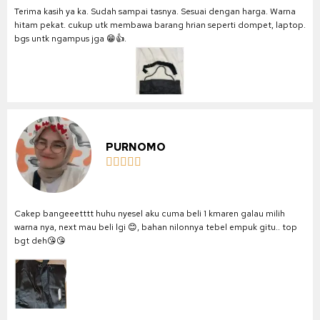
Terima kasih ya ka. Sudah sampai tasnya. Sesuai dengan harga. Warna
hitam pekat. cukup utk membawa barang hrian seperti dompet, laptop.
bgs untk ngampus jga 😁👍.
PURNOMO





Cakep bangeeetttt huhu nyesel aku cuma beli 1 kmaren galau milih
warna nya, next mau beli lgi 😊, bahan nilonnya tebel empuk gitu.. top
bgt deh😘😘