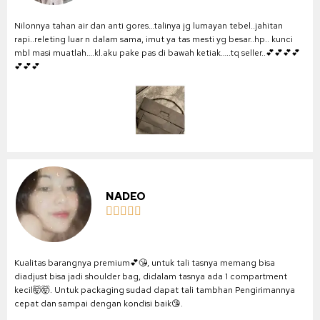
Nilonnya tahan air dan anti gores…talinya jg lumayan tebel..jahitan
rapi..releting luar n dalam sama, imut ya tas mesti yg besar..hp.. kunci
mbl masi muatlah….kl.aku pake pas di bawah ketiak…..tq seller..💕💕💕💕
💕💕💕
NADEO





Kualitas barangnya premium💕😘, untuk tali tasnya memang bisa
diadjust bisa jadi shoulder bag, didalam tasnya ada 1 compartment
kecil🤯🤯. Untuk packaging sudad dapat tali tambhan Pengirimannya
cepat dan sampai dengan kondisi baik😘.