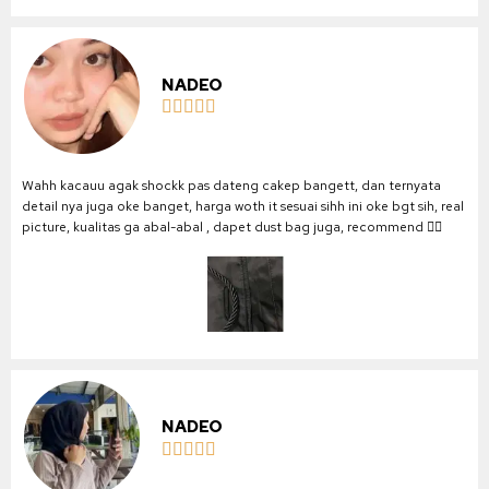
NADEO





Wahh kacauu agak shockk pas dateng cakep bangett, dan ternyata
detail nya juga oke banget, harga woth it sesuai sihh ini oke bgt sih, real
picture, kualitas ga abal-abal , dapet dust bag juga, recommend 👍🏻
NADEO




