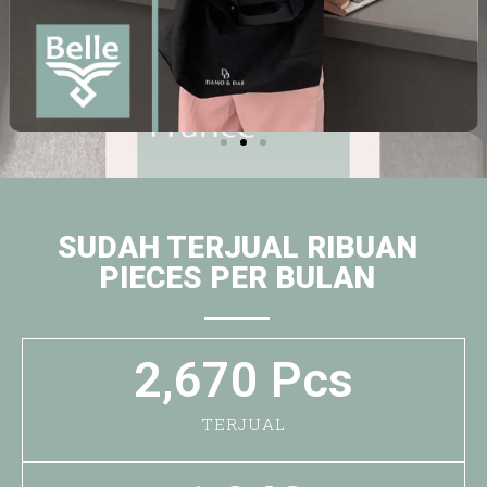
SUDAH TERJUAL RIBUAN
PIECES PER BULAN
2,670
 Pcs
TERJUAL