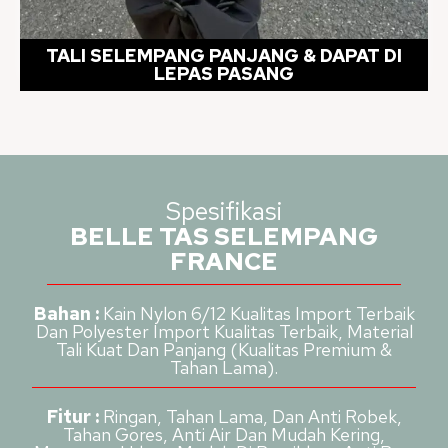
TALI SELEMPANG PANJANG & DAPAT DI
LEPAS PASANG
Spesifikasi
BELLE TAS SELEMPANG
FRANCE
Bahan :
Kain Nylon 6/12 Kualitas Import Terbaik
Dan Polyester Import Kualitas Terbaik, Material
Tali Kuat Dan Panjang (Kualitas Premium &
Tahan Lama).
Fitur :
Ringan, Tahan Lama, Dan Anti Robek,
Tahan Gores, Anti Air Dan Mudah Kering,