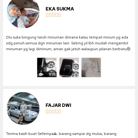
EKA SUKMA





Dlu suka bingung taruh minuman dimana kalau tempat minum yg ada
sdg penuh semua dgn minuman lain. Sekrng jd lbh mudah mengambil
minuman yg lagi diminum, aman gak jatuh walaupun jalanan berbatu😍.
FAJAR DWI





Terima kasih buat Sellernya🙏..barang sampai dg mulus, barang