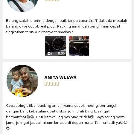
Barang sudah diterima dengan baik tanpa cacat👍… Tidak ada masalah
barang okke cocok real pict… Packing aman dan pengiriman cepat
tingkatkan terus kualitasnya terimakasih.
ANITA WIJAYA





Cepat bingit tiba, packing aman, warna cucok meong, berfungsi
dengan baik, kebetulan dpat diskon jdi murah bingitz sangat
bermanfaat😋😋. Untuk travelling pas bingitz deh😘. Saya sering bawa
jamu, jd ingat jadual minum krn ada di depan mata. Terima kasih ya😍😍
😍