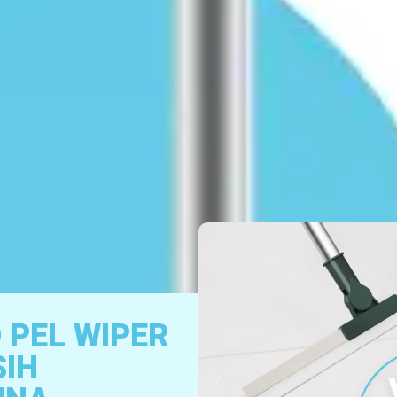
 PEL WIPER
IH