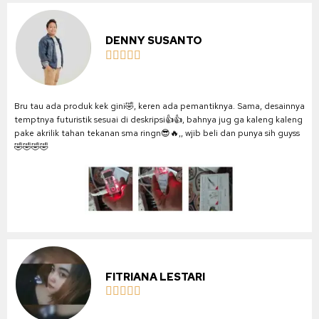
DENNY SUSANTO





Bru tau ada produk kek gini🤣, keren ada pemantiknya. Sama, desainnya
temptnya futuristik sesuai di deskripsi👍👍, bahnya jug ga kaleng kaleng
pake akrilik tahan tekanan sma ringn😎🔥,, wjib beli dan punya sih guyss
🤣🤣🤣🤣
FITRIANA LESTARI




