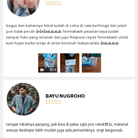





bagus dan bahannya tebal sudah di coba di cass berfungsi dan jatuh
pun tidak pecah 👍👍👍🙏🙏🙏🙏 Terimakasih pesanan saya sudah
sampai Toko yang amanah dan jujur Respons cepat Terimakasih untuk
kurir hujan badai tetap di antar kerumah Sukses selalu 👍🙏🙏🙏🙏
BAYU NUGROHO





tempat rokoknya panjang, jadi bisa di pakai sgla jnis rokok😎👍, material
sesuai deskripsi lebih mudah juga ada pemantiknya. sngt berguna👍