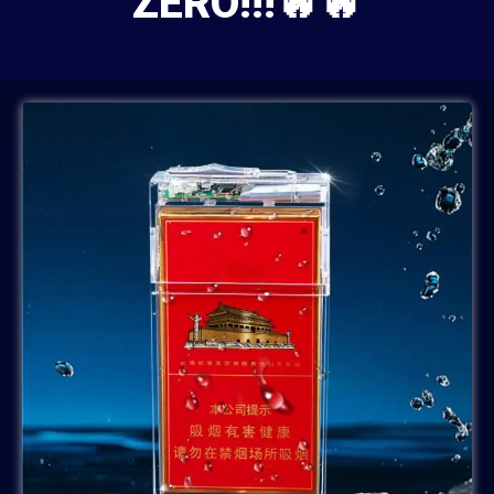
ZERO!!!🔥🔥