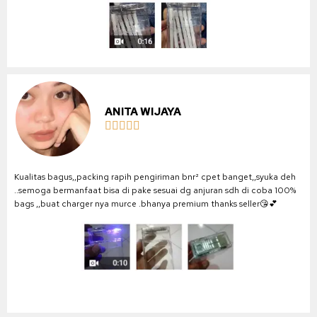
ANITA WIJAYA





Kualitas bagus,,packing rapih pengiriman bnr² cpet banget,,syuka deh
..semoga bermanfaat bisa di pake sesuai dg anjuran sdh di coba 100%
bags ,,buat charger nya murce .bhanya premium thanks seller😘💕