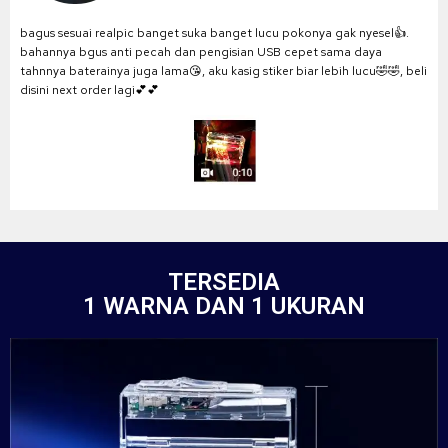
bagus sesuai realpic banget suka banget lucu pokonya gak nyesel👍.
bahannya bgus anti pecah dan pengisian USB cepet sama daya
tahnnya baterainya juga lama😘, aku kasig stiker biar lebih lucu🤣🤣, beli
disini next order lagi💕💕
TERSEDIA
1 WARNA DAN 1 UKURAN