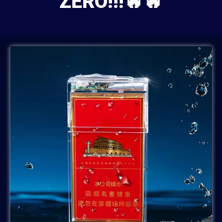
ZERO!!!🔥🔥