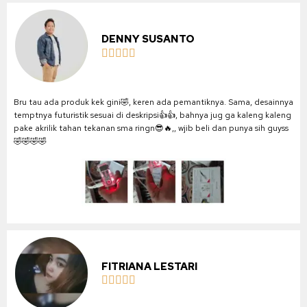
DENNY SUSANTO





Bru tau ada produk kek gini🤣, keren ada pemantiknya. Sama, desainnya
temptnya futuristik sesuai di deskripsi👍👍, bahnya jug ga kaleng kaleng
pake akrilik tahan tekanan sma ringn😎🔥,, wjib beli dan punya sih guyss
🤣🤣🤣🤣
FITRIANA LESTARI




