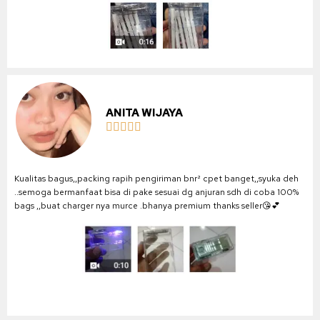
ANITA WIJAYA





Kualitas bagus,,packing rapih pengiriman bnr² cpet banget,,syuka deh
..semoga bermanfaat bisa di pake sesuai dg anjuran sdh di coba 100%
bags ,,buat charger nya murce .bhanya premium thanks seller😘💕