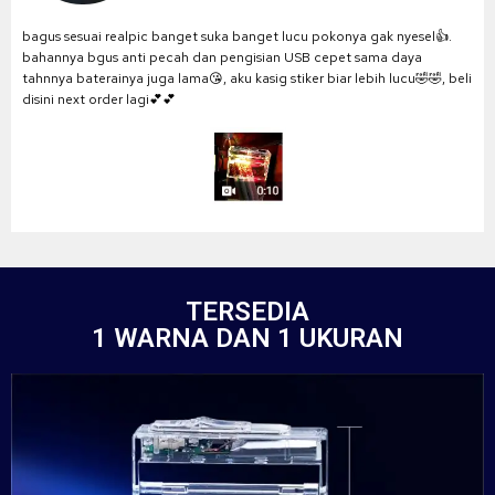
bagus sesuai realpic banget suka banget lucu pokonya gak nyesel👍.
bahannya bgus anti pecah dan pengisian USB cepet sama daya
tahnnya baterainya juga lama😘, aku kasig stiker biar lebih lucu🤣🤣, beli
disini next order lagi💕💕
TERSEDIA
1 WARNA DAN 1 UKURAN