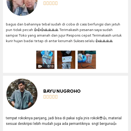





bagus dan bahannya tebal sudah di coba di cass berfungsi dan jatuh
pun tidak pecah 👍👍👍🙏🙏🙏🙏 Terimakasih pesanan saya sudah
sampai Toko yang amanah dan jujur Respons cepat Terimakasih untuk
kurir hujan badai tetap di antar kerumah Sukses selalu 👍🙏🙏🙏🙏
BAYU NUGROHO





tempat rokoknya panjang, jadi bisa di pakai sgla jnis rokok😎👍, material
sesuai deskripsi lebih mudah juga ada pemantiknya. sngt berguna👍